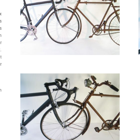
x
s
s
n
r
.
t
r
n